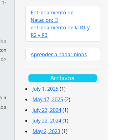
 1-
Entrenamiento de
Natacion: El
entrenamiento de la R1 y
R2 y R3
los
con
Aprender a nadar ninos
 de
Archivos:
July 1, 2025
(1)
s a
May 17, 2025
(2)
mos
July 23, 2024
(1)
July 22, 2024
(1)
May 2, 2023
(1)