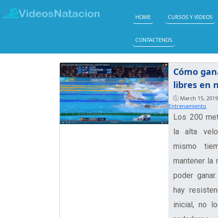
HOME
CURSOS Y VIDEOS
CONTACTENOS
Cómo gana
libres en 
March 15, 201
Entrenamiento
Los 200 met
la alta vel
mismo tiem
mantener la 
poder ganar.
hay resisten
inicial, no 