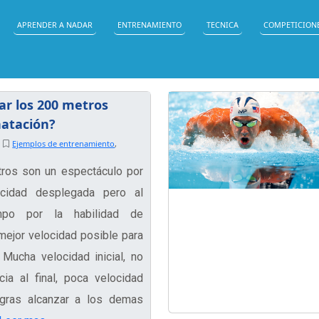
APRENDER A NADAR
ENTRENAMIENTO
TECNICA
COMPETICION
r los 200 metros
natación?
9
Ejemplos de entrenamiento
,
ros son un espectáculo por
ocidad desplegada pero al
po por la habilidad de
mejor velocidad posible para
 Mucha velocidad inicial, no
cia al final, poca velocidad
logras alcanzar a los demas