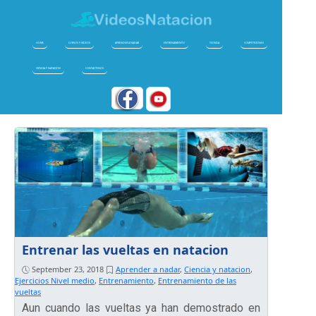
HOME
CURSOS Y VIDEOS
APRENDER A NADAR
ENTRENAMIENTO
TECNICA
COMPETICIONES
CIENCIA Y NATACION
CONTACTENOS
Entrenar las vueltas en natacion
September 23, 2018
Aprender a nadar
,
Ciencia y natacion
,
Ejercicios Nivel medio
,
Entrenamiento
,
Entrenamiento de las
vueltas
Aun cuando las vueltas ya han demostrado en