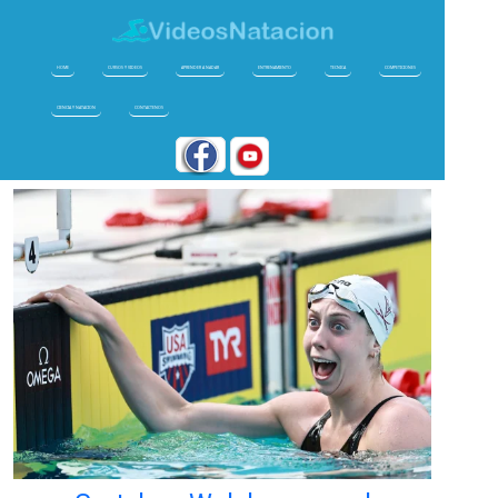
HOME
CURSOS Y VIDEOS
APRENDER A NADAR
ENTRENAMIENTO
TECNICA
COMPETICIONES
CIENCIA Y NATACION
CONTACTENOS