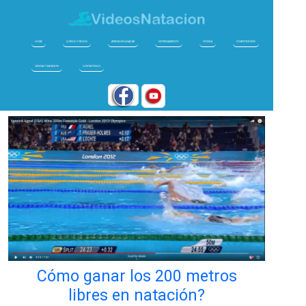
HOME
CURSOS Y VIDEOS
APRENDER A NADAR
ENTRENAMIENTO
TECNICA
COMPETICIONES
CIENCIA Y NATACION
CONTACTENOS
Cómo ganar los 200 metros
libres en natación?