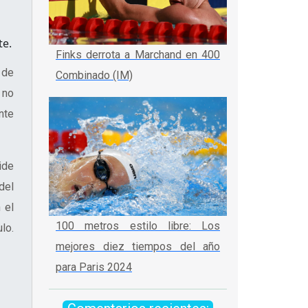
te.
Finks derrota a Marchand en 400
 de
Combinado (IM)
 no
nte
ide
del
 el
100 metros estilo libre: Los
lo.
mejores diez tiempos del año
para Paris 2024