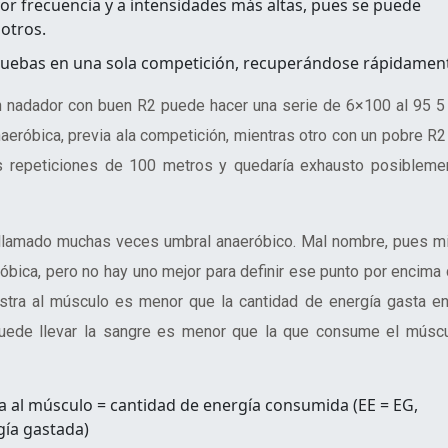
r frecuencia y a intensidades más altas, pues se puede
otros.
ruebas en una sola competición, recuperándose rápidamen
n nadador con buen R2 puede hacer una serie de 6×100 al 95 5
naeróbica, previa ala competición, mientras otro con un pobre R2
s repeticiones de 100 metros y quedaría exhausto posibleme
r, llamado muchas veces umbral anaeróbico. Mal nombre, pues m
bica, pero no hay uno mejor para definir ese punto por encima 
istra al músculo es menor que la cantidad de energía gasta en
puede llevar la sangre es menor que la que consume el múscu
a al músculo = cantidad de energía consumida (EE = EG,
gía gastada)