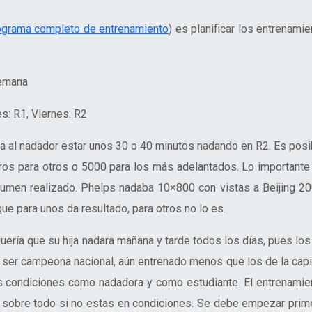
programa completo de entrenamiento
) es planificar los entrenamie
semana
s: R1, Viernes: R2
a al nadador estar unos 30 o 40 minutos nadando en R2. Es posi
os para otros o 5000 para los más adelantados.
Lo importante
olumen realizado.
Phelps nadaba 10×800 con vistas a Beijing 20
e para unos da resultado, para otros no lo es.
uería que su hija nadara mañana y tarde todos los días, pues los
do ser campeona nacional, aún entrenado menos que los de la capit
s condiciones como nadadora y como estudiante
. El entrenamie
 sobre todo si no estas en condiciones. Se debe empezar prim