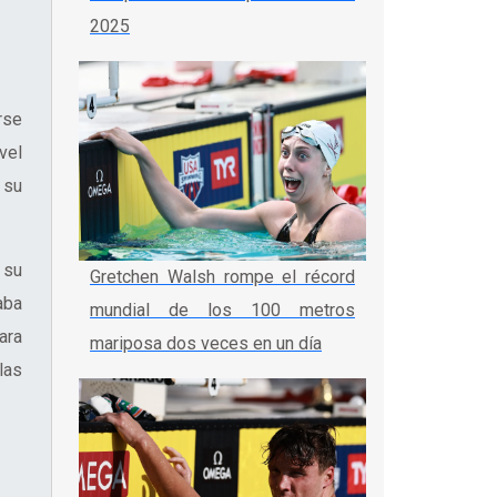
2025
rse
vel
 su
 su
Gretchen Walsh rompe el récord
aba
mundial de los 100 metros
ara
mariposa dos veces en un día
las