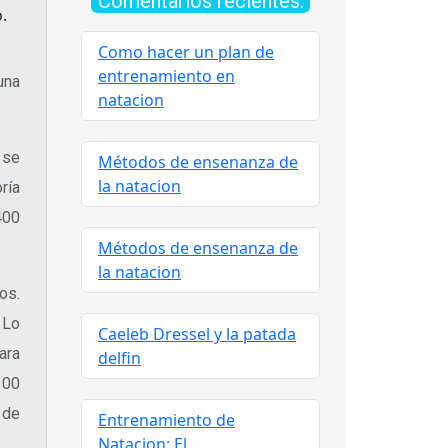
Comentarios recientes:
.
Como hacer un plan de
entrenamiento en
una
natacion
 se
Métodos de ensenanza de
la natacion
ría
400
Métodos de ensenanza de
la natacion
dos
.
 Lo
Caeleb Dressel y la patada
ara
delfin
100
 de
Entrenamiento de
Natacion: El