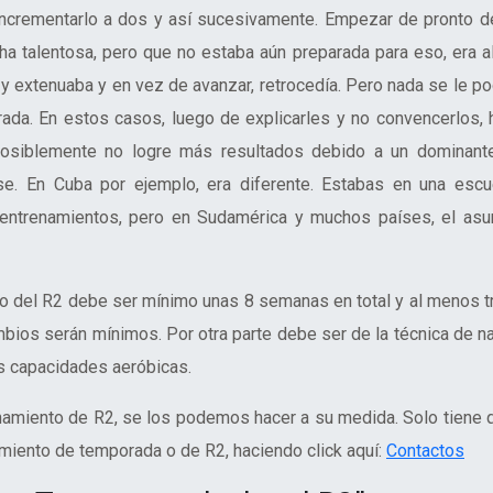
incrementarlo a dos y así sucesivamente. Empezar de pronto d
 talentosa, pero que no estaba aún preparada para eso, era a
 y extenuaba y en vez de avanzar, retrocedía. Pero nada se le po
rada. En estos casos, luego de explicarles y no convencerlos, 
posiblemente no logre más resultados debido a un dominant
se. En Cuba por ejemplo, era diferente. Estabas en una escu
 entrenamientos, pero en Sudamérica y muchos países, el asu
to del R2 debe ser mínimo unas 8 semanas en total y al menos t
ios serán mínimos. Por otra parte debe ser de la técnica de n
s capacidades aeróbicas.
namiento de R2, se los podemos hacer a su medida. Solo tiene 
miento de temporada o de R2, haciendo click aquí:
Contactos