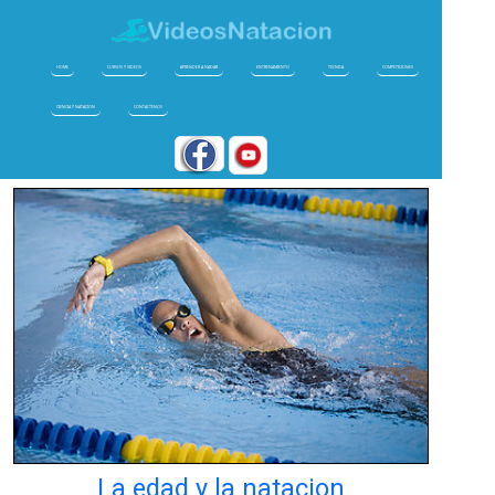
HOME
CURSOS Y VIDEOS
APRENDER A NADAR
ENTRENAMIENTO
TECNICA
COMPETICIONES
CIENCIA Y NATACION
CONTACTENOS
La edad y la natacion