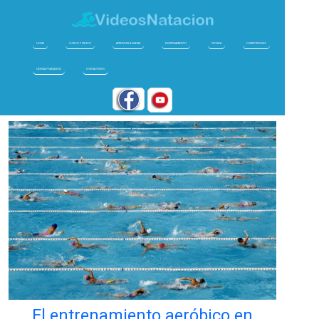
HOME
CURSOS Y VIDEOS
APRENDER A NADAR
ENTRENAMIENTO
TECNICA
COMPETICIONES
CIENCIA Y NATACION
CONTACTENOS
El entrenamiento aeróbico en