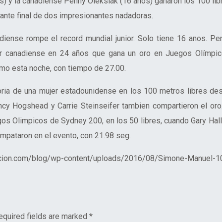
 y la canadiense Penny Oleksiak (16 años) ganaron los 100 lib
ante final de dos impresionantes nadadoras.
diense rompe el record mundial junior. Solo tiene 16 anos. Pe
er canadiense en 24 años que gana un oro en Juegos Olímpic
mo esta noche, con tiempo de 27.00.
toria de una mujer estadounidense en los 100 metros libres de
y Hogshead y Carrie Steinseifer tambien compartieron el oro.
gos Olimpicos de Sydney 200, en los 50 libres, cuando Gary Hall 
mpataron en el evento, con 21.98 seg.
tacion.com/blog/wp-content/uploads/2016/08/Simone-Manuel-1
equired fields are marked
*