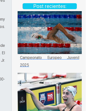
res
Post recientes:
nny
os.
sde
 El
Campeonato Europeo Juvenil
Jr.
2025
00-