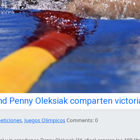
 Penny Oleksiak comparten victoria
eticiones
,
Juegos Olimpicos
Comments: 0