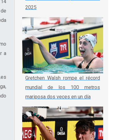
 14
2025
 de
eda
omo
r a
Les
Gretchen Walsh rompe el récord
ga,
mundial de los 100 metros
ndo
mariposa dos veces en un día