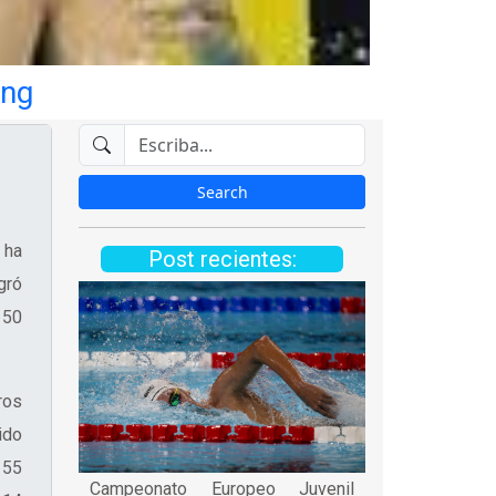
ang
 ha
Post recientes:
ogró
 50
ros
ido
 55
Campeonato Europeo Juvenil