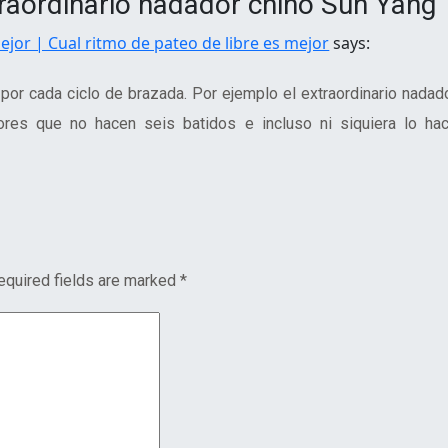
traordinario nadador chino Sun Yang”
ejor | Cual ritmo de pateo de libre es mejor
says:
por cada ciclo de brazada. Por ejemplo el extraordinario nadad
res que no hacen seis batidos e incluso ni siquiera lo ha
equired fields are marked
*