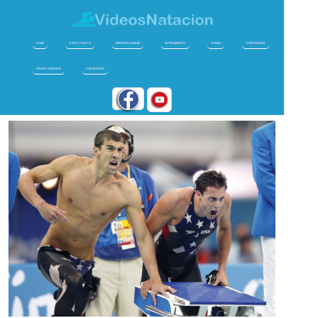
HOME
CURSOS Y VIDEOS
APRENDER A NADAR
ENTRENAMIENTO
TECNICA
COMPETICIONES
CIENCIA Y NATACION
CONTACTENOS