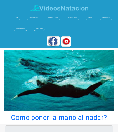
HOME
CURSOS Y VIDEOS
APRENDER A NADAR
ENTRENAMIENTO
TECNICA
COMPETICIONES
CIENCIA Y NATACION
CONTACTENOS
Como poner la mano al nadar?