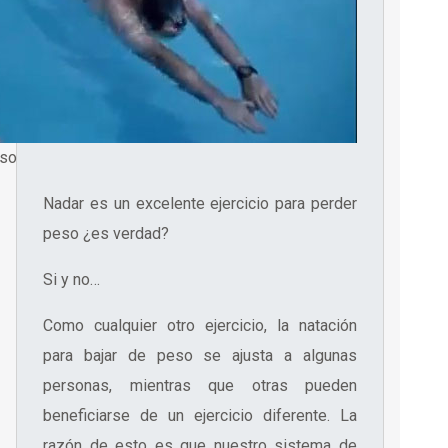
eso
Nadar es un excelente ejercicio para perder
peso ¿es verdad?
Si y no…
Como cualquier otro ejercicio, la natación
para bajar de peso se ajusta a algunas
personas, mientras que otras pueden
beneficiarse de un ejercicio diferente. La
razón de esto es que nuestro sistema de