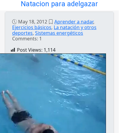
Natacion para adelgazar
May 18, 2012
Aprender a nadar
,
Ejercicios básicos
,
La natación y otros
deportes
,
Sistemas energéticos
Comments: 1
Post Views:
1,114