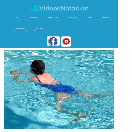
HOME
CURSOS Y VIDEOS
APRENDER A NADAR
ENTRENAMIENTO
TECNICA
COMPETICIONES
CIENCIA Y NATACION
CONTACTENOS