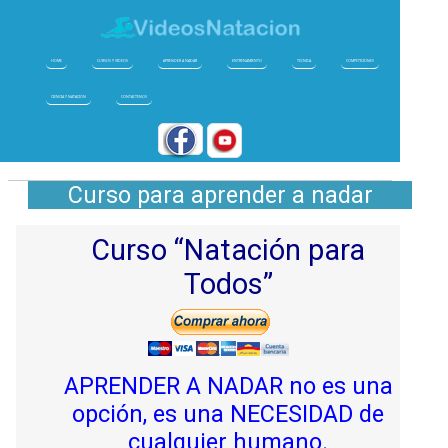
HOME
CURSOS Y VIDEOS
APRENDER A NADAR
ENTRENAMIENTO
TECNICA
COMPETICIONES
CIENCIA Y NATACION
CONTACTENOS
Curso para aprender a nadar
Curso “Natación para
Todos”
APRENDER A NADAR no es una
opción, es una NECESIDAD de
cualquier humano.